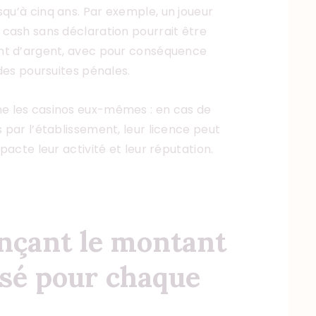
qu’à cinq ans. Par exemple, un joueur
 cash sans déclaration pourrait être
ent d’argent, avec pour conséquence
des poursuites pénales.
e les casinos eux-mêmes : en cas de
 par l’établissement, leur licence peut
pacte leur activité et leur réputation.
ençant le montant
sé pour chaque