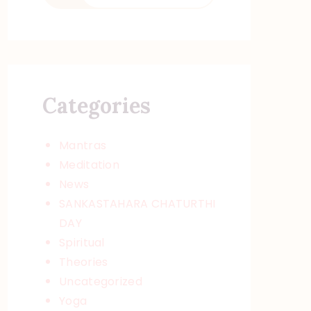
for:
Categories
Mantras
Meditation
News
SANKASTAHARA CHATURTHI
DAY
Spiritual
Theories
Uncategorized
Yoga