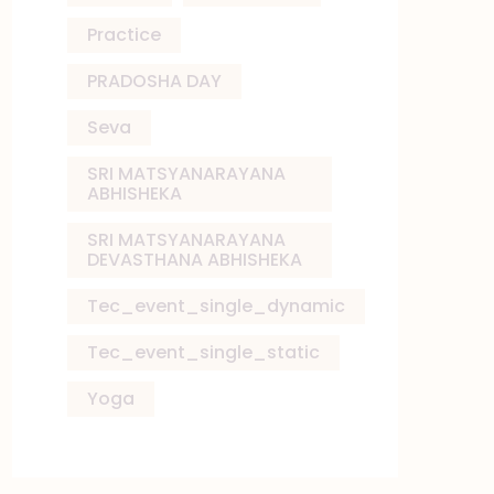
Practice
PRADOSHA DAY
Seva
SRI MATSYANARAYANA
ABHISHEKA
SRI MATSYANARAYANA
DEVASTHANA ABHISHEKA
Tec_event_single_dynamic
Tec_event_single_static
Yoga