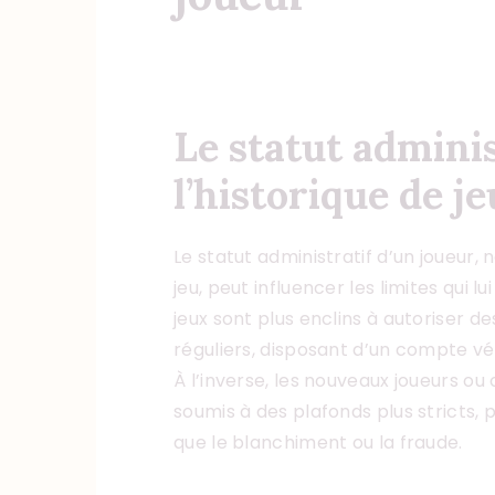
Le statut adminis
l’historique de je
Le statut administratif d’un joueur
jeu, peut influencer les limites qui 
jeux sont plus enclins à autoriser d
réguliers, disposant d’un compte vér
À l’inverse, les nouveaux joueurs ou
soumis à des plafonds plus stricts, 
que le blanchiment ou la fraude.