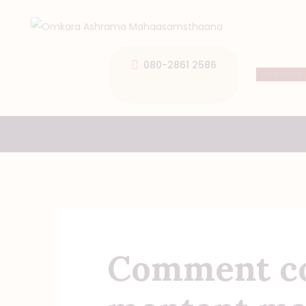
080-2861 2586
Facebook
Comment co