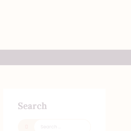
Search
Search