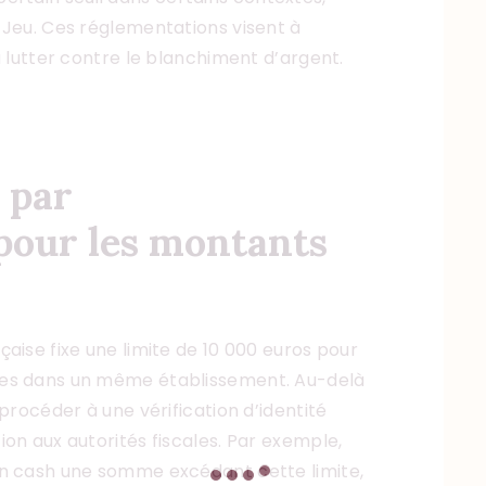
 Jeu. Ces réglementations visent à
à lutter contre le blanchiment d’argent.
s par
 pour les montants
aise fixe une limite de 10 000 euros pour
ces dans un même établissement. Au-delà
 procéder à une vérification d’identité
ion aux autorités fiscales. Par exemple,
en cash une somme excédant cette limite,