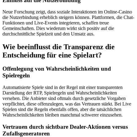
Einfluss auf die Nutzerbindung
Neue Forschung zeigt, dass soziale Interaktionen im Online-Casino
die Nutzerbindung erheblich steigern können. Plattformen, die Chat-
Funktionen und Live-Events integrieren, schaffen treue
Gemeinschaften. Dies wiederum wirkt sich positiv auf die
durchschnittliche Spielzeit und den Umsatz aus.
Wie beeinflusst die Transparenz die
Entscheidung für eine Spielart?
Offenlegung von Wahrscheinlichkeiten und
Spielregeln
Automatisierte Spiele sind in der Regel mit einer transparenten
Darstellung der RTP, Spielregeln und Wahrscheinlichkeiten
versehen. Die Anbieter sind oftmals durch gesetzliche Vorgaben
verpflichtet, diese offenzulegen, was das Vertrauen stärkt. Bei Live
Spielen sind die Regeln ebenfalls offen, aber die tatsächlichen
Wahrscheinlichkeiten bleiben manchmal schwerer einzusehen.
Vertrauen durch sichtbare Dealer-Aktionen versus
Zufallsgeneratoren