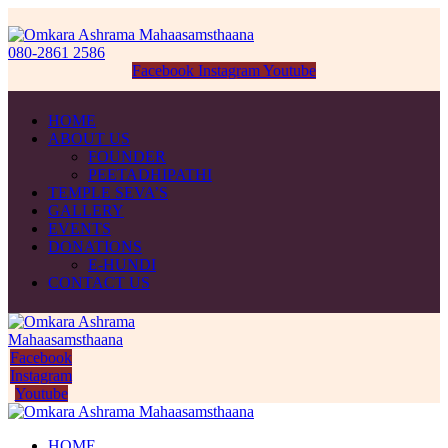
080-2861 2586
Facebook
Instagram
Youtube
HOME
ABOUT US
FOUNDER
PEETADHIPATHI
TEMPLE SEVA’S
GALLERY
EVENTS
DONATIONS
E-HUNDI
CONTACT US
Facebook
Instagram
Youtube
HOME