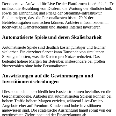
Der operative Aufwand für Live Dealer Plattformen ist erheblich. Er
umfasst die Bezahlung von Dealern, die Wartung der Studiotechnik
sowie die Einrichtung und Pflege der Streaming-Infrastruktur.
Studien zeigen, dass die Personalkosten bis zu 70 % der
Betriebsausgaben ausmachen können. Anbieter müssen zudem in
hochwertige Kameratechnik und stabiles Internet investieren.
Automatisierte Spiele und deren Skalierbarkeit
Automatisierte Spiele sind deutlich kostengünstiger und leichter
skalierbar. Ein einzelner Server kann Tausende von simultanen
Sitzungen hosten, was die Kosten pro Nutzer reduziert. Das
bedeutet höhere Margen für Betreiber, insbesondere bei großen
Nutzerzahlen ohne hohe Personalkosten.
Auswirkungen auf die Gewinnmargen und
Investitionsentscheidungen
Diese deutlich unterschiedlichen Kostenstrukturen beeinflussen die
Geschäftsmodelle. Anbieter mit automatisierten Spielen können bei
hohem Traffic höhere Margen erzielen, während Live-Dealer-
Angebote eher auf Premium-Kunden und hohe Investitionen
angewiesen sind. Die strategische Ausrichtung hängt somit von der
gewünschten Zielgruppe und der Finanzplanung ab.