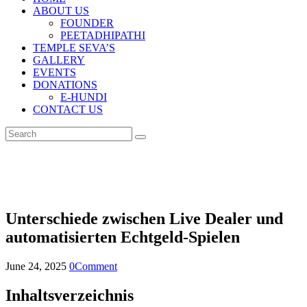
ABOUT US
FOUNDER
PEETADHIPATHI
TEMPLE SEVA’S
GALLERY
EVENTS
DONATIONS
E-HUNDI
CONTACT US
Unterschiede zwischen Live Dealer und
automatisierten Echtgeld-Spielen
June 24, 2025
0
Comment
Inhaltsverzeichnis