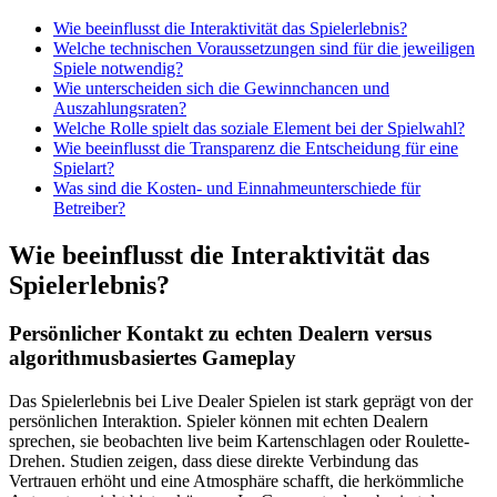
Wie beeinflusst die Interaktivität das Spielerlebnis?
Welche technischen Voraussetzungen sind für die jeweiligen
Spiele notwendig?
Wie unterscheiden sich die Gewinnchancen und
Auszahlungsraten?
Welche Rolle spielt das soziale Element bei der Spielwahl?
Wie beeinflusst die Transparenz die Entscheidung für eine
Spielart?
Was sind die Kosten- und Einnahmeunterschiede für
Betreiber?
Wie beeinflusst die Interaktivität das
Spielerlebnis?
Persönlicher Kontakt zu echten Dealern versus
algorithmusbasiertes Gameplay
Das Spielerlebnis bei Live Dealer Spielen ist stark geprägt von der
persönlichen Interaktion. Spieler können mit echten Dealern
sprechen, sie beobachten live beim Kartenschlagen oder Roulette-
Drehen. Studien zeigen, dass diese direkte Verbindung das
Vertrauen erhöht und eine Atmosphäre schafft, die herkömmliche