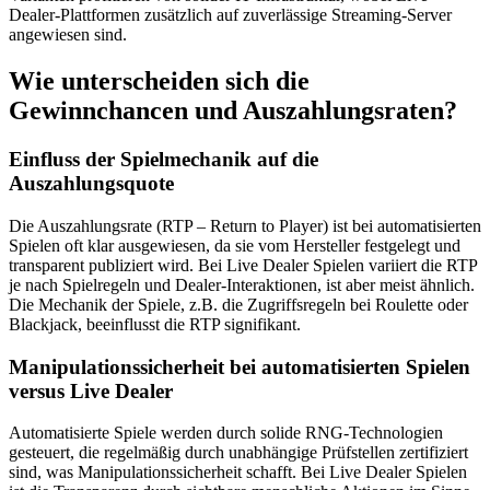
Dealer-Plattformen zusätzlich auf zuverlässige Streaming-Server
angewiesen sind.
Wie unterscheiden sich die
Gewinnchancen und Auszahlungsraten?
Einfluss der Spielmechanik auf die
Auszahlungsquote
Die Auszahlungsrate (RTP – Return to Player) ist bei automatisierten
Spielen oft klar ausgewiesen, da sie vom Hersteller festgelegt und
transparent publiziert wird. Bei Live Dealer Spielen variiert die RTP
je nach Spielregeln und Dealer-Interaktionen, ist aber meist ähnlich.
Die Mechanik der Spiele, z.B. die Zugriffsregeln bei Roulette oder
Blackjack, beeinflusst die RTP signifikant.
Manipulationssicherheit bei automatisierten Spielen
versus Live Dealer
Automatisierte Spiele werden durch solide RNG-Technologien
gesteuert, die regelmäßig durch unabhängige Prüfstellen zertifiziert
sind, was Manipulationssicherheit schafft. Bei Live Dealer Spielen