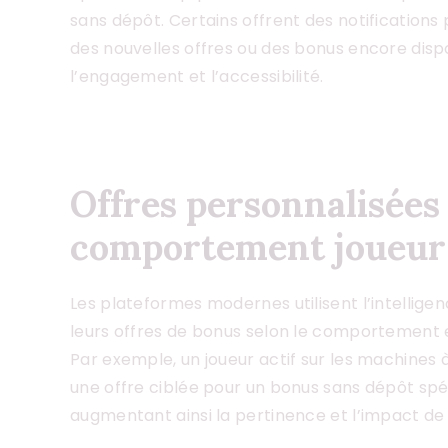
sans dépôt. Certains offrent des notifications
des nouvelles offres ou des bonus encore disp
l’engagement et l’accessibilité.
Offres personnalisées 
comportement joueur
Les plateformes modernes utilisent l’intelligenc
leurs offres de bonus selon le comportement e
Par exemple, un joueur actif sur les machines 
une offre ciblée pour un bonus sans dépôt spéc
augmentant ainsi la pertinence et l’impact de l