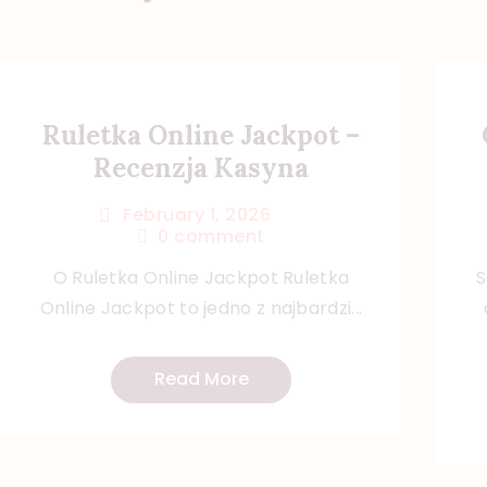
Ruletka Online Jackpot –
Recenzja Kasyna
February 1, 2026
0
comment
O Ruletka Online Jackpot Ruletka
S
Online Jackpot to jedno z najbardzi...
Read More