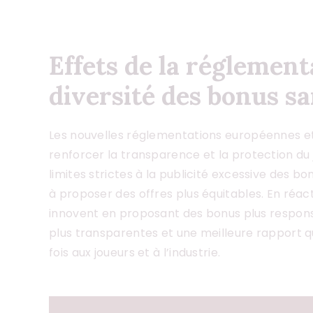
Effets de la réglement
diversité des bonus s
Les nouvelles réglementations européennes et 
renforcer la transparence et la protection du 
limites strictes à la publicité excessive des bon
à proposer des offres plus équitables. En réac
innovent en proposant des bonus plus respons
plus transparentes et une meilleure rapport qua
fois aux joueurs et à l’industrie.