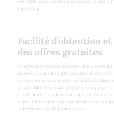
véritable opportunité de gains ou s’il s’agit p
marketing.
Facilité d’obtention et 
des offres gratuites
Une plateforme doit proposer une procédure s
souvent via une inscription rapide ou une co
de la création du compte. La facilité d’utilisat
disponibilité du bonus sur différents appareil
clarté des instructions pour en profiter. La t
d’utilisation et l’absence de démarches compl
indicateurs clés de bonne valeur.