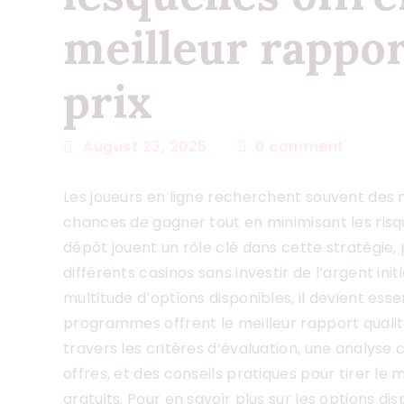
meilleur rappor
prix
August 23, 2025
0
comment
Les joueurs en ligne recherchent souvent des
chances de gagner tout en minimisant les risq
dépôt jouent un rôle clé dans cette stratégie
différents casinos sans investir de l’argent ini
multitude d’options disponibles, il devient esse
programmes offrent le meilleur rapport qualité
travers les critères d’évaluation, une analyse
offres, et des conseils pratiques pour tirer le 
gratuits. Pour en savoir plus sur les options di