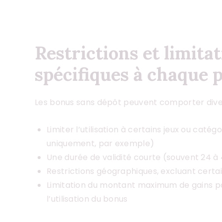
Restrictions et limita
spécifiques à chaque 
Les bonus sans dépôt peuvent comporter diverse
Limiter l’utilisation à certains jeux ou caté
uniquement, par exemple)
Une durée de validité courte (souvent 24 à
Restrictions géographiques, excluant certa
Limitation du montant maximum de gains po
l’utilisation du bonus