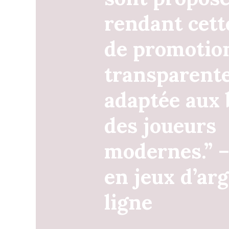
rendant cett
de promotio
transparente
adaptée aux 
des joueurs
modernes.” –
en jeux d’ar
ligne