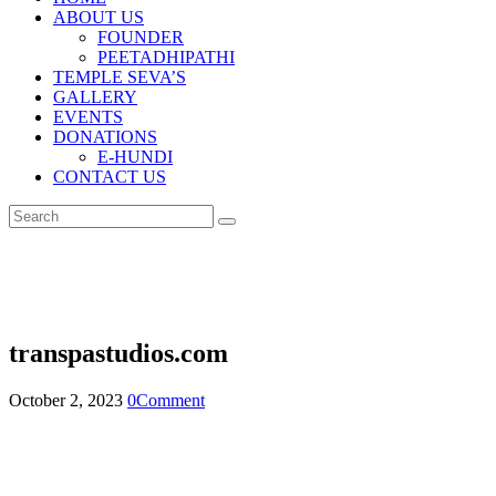
ABOUT US
FOUNDER
PEETADHIPATHI
TEMPLE SEVA’S
GALLERY
EVENTS
DONATIONS
E-HUNDI
CONTACT US
transpastudios.com
October 2, 2023
0
Comment