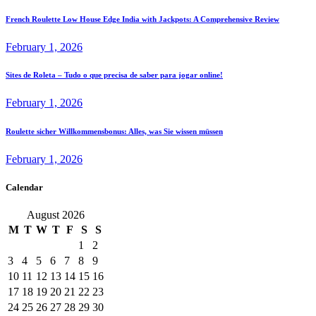
French Roulette Low House Edge India with Jackpots: A Comprehensive Review
February 1, 2026
Sites de Roleta – Tudo o que precisa de saber para jogar online!
February 1, 2026
Roulette sicher Willkommensbonus: Alles, was Sie wissen müssen
February 1, 2026
Calendar
August 2026
M
T
W
T
F
S
S
1
2
3
4
5
6
7
8
9
10
11
12
13
14
15
16
17
18
19
20
21
22
23
24
25
26
27
28
29
30