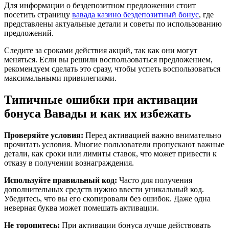
Для информации о бездепозитном предложении стоит
посетить страницу
вавада казино бездепозитный бонус
, где
представлены актуальные детали и советы по использованию
предложений.
Следите за сроками действия акций, так как они могут
меняться. Если вы решили воспользоваться предложением,
рекомендуем сделать это сразу, чтобы успеть воспользоваться
максимальными привилегиями.
Типичные ошибки при активации
бонуса Вавады и как их избежать
Проверяйте условия:
Перед активацией важно внимательно
прочитать условия. Многие пользователи пропускают важные
детали, как сроки или лимиты ставок, что может привести к
отказу в получении вознаграждения.
Используйте правильный код:
Часто для получения
дополнительных средств нужно ввести уникальный код.
Убедитесь, что вы его скопировали без ошибок. Даже одна
неверная буква может помешать активации.
Не торопитесь:
При активации бонуса лучше действовать