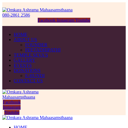
080-2861 2586
Facebook
Instagram
Youtube
HOME
ABOUT US
FOUNDER
PEETADHIPATHI
TEMPLE SEVA’S
GALLERY
EVENTS
DONATIONS
E-HUNDI
CONTACT US
Facebook
Instagram
Youtube
HOME