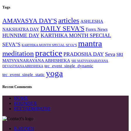
Tags
articles
AMAVASYA DAY'S
ASHLESHA
DAILY SEVA'S
NAKSHATRA DAY
Forex News
HUNNIME DAY
KARTHIKA MONTH SPECIAL
mantra
SEVA"S
KARTHIKA MONTH SPECIAL SEVA"S
practice
meditation
PRADOSHA DAY
Seva
SRI
MATSYANARAYANA ABHISHEKA
SRI MATSYANARAYANA
tec_event_single_dynamic
DEVASTHANA ABHISHEKA
yoga
tec_event_single_static
Recent Comments
HOME
FOUNDER
PEETADHIPATHI
E-HUNDI