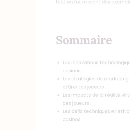
tout en fournissant des exempl
Sommaire
Les innovations technologiqu
casinos
Les stratégies de marketing di
attirer les joueurs
Les impacts de la réalité vir
des joueurs
Les défis techniques et éthiqu
casinos