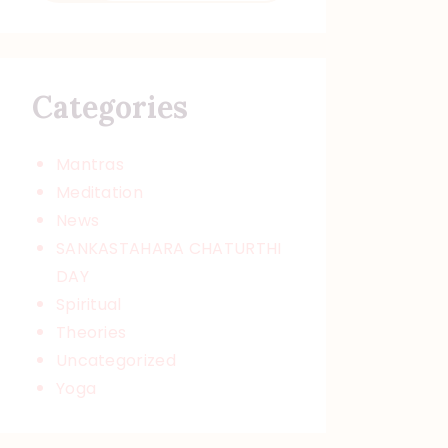
Categories
Mantras
Meditation
News
SANKASTAHARA CHATURTHI
DAY
Spiritual
Theories
Uncategorized
Yoga