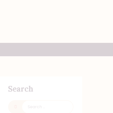
Search
Search
for: