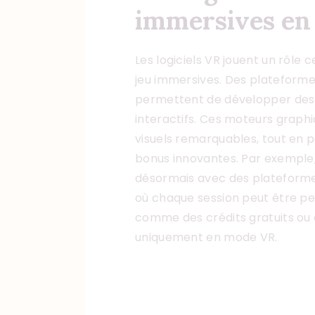
immersives en 
Les logiciels VR jouent un rôle 
jeu immersives. Des plateform
permettent de développer des u
interactifs. Ces moteurs graphi
visuels remarquables, tout en p
bonus innovantes. Par exemple,
désormais avec des plateformes
où chaque session peut être pe
comme des crédits gratuits ou 
uniquement en mode VR.