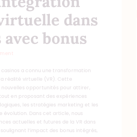
intégration
virtuelle dans
s avec bonus
ment
des casinos a connu une transformation
a réalité virtuelle (VR). Cette
nouvelles opportunités pour attirer,
s tout en proposant des expériences
logiques, les stratégies marketing et les
 évolution. Dans cet article, nous
nces actuelles et futures de la VR dans
 soulignant l’impact des bonus intégrés,