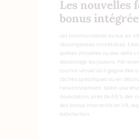
Les nouvelles 
bonus intégrée
Les fonctionnalités bonus en V
récompenses monétaires. Elles i
quêtes virtuelles ou des défis
davantage les joueurs. Par exem
tournoi virtuel où il gagne des
tâches spécifiques ou en décou
l’environnement. Selon une étu
Association, près de 65 % des 
des bonus interactifs en VR, au
satisfaction.