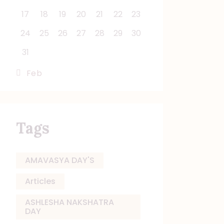
17
18
19
20
21
22
23
24
25
26
27
28
29
30
31
« Feb
Tags
AMAVASYA DAY'S
Articles
ASHLESHA NAKSHATRA
DAY