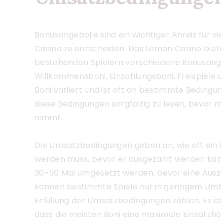
Bonusangebote sind ein wichtiger Anreiz für viel
Casino zu entscheiden. Das Lemon Casino biet
bestehenden Spielern verschiedene Bonusang
Willkommensboni, Einzahlungsboni, Freispiele
Boni variiert und ist oft an bestimmte Bedingun
diese Bedingungen sorgfältig zu lesen, bevor 
nimmt.
Die Umsatzbedingungen geben an, wie oft ei
werden muss, bevor er ausgezahlt werden kan
30-50 Mal umgesetzt werden, bevor eine Auszah
können bestimmte Spiele nur in geringem Umf
Erfüllung der Umsatzbedingungen zählen. Es is
dass die meisten Boni eine maximale Einsatzhö