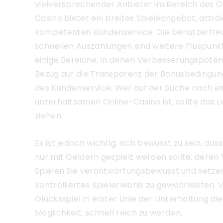
vielversprechender Anbieter im Bereich des On
Casino bietet ein breites Spieleangebot, attr
kompetenten Kundenservice. Die benutzerfreu
schnellen Auszahlungen sind weitere Pluspunkt
einige Bereiche, in denen Verbesserungspotenz
Bezug auf die Transparenz der Bonusbedingun
des Kundenservice. Wer auf der Suche nach 
unterhaltsamen Online-Casino ist, sollte das 
ziehen.
Es ist jedoch wichtig, sich bewusst zu sein, das
nur mit Geldern gespielt werden sollte, deren 
Spielen Sie verantwortungsbewusst und setzen S
kontrolliertes Spielerlebnis zu gewährleisten. 
Glücksspiel in erster Linie der Unterhaltung die
Möglichkeit, schnell reich zu werden.