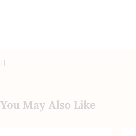
Previous Post
Post
navigation
You May Also Like