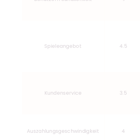
Spieleangebot
4.5
Kundenservice
3.5
Auszahlungsgeschwindigkeit
4