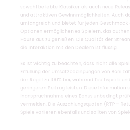
sowohl beliebte Klassiker als auch neue Relea
und attraktiven Gewinnmöglichkeiten. Auch da
umfangreich und bietet für jeden Geschmack e
Optionen ermöglichen es Spielern, das authen
Hause aus zu genießen. Die Qualität der Stre
die Interaktion mit den Dealern ist flüssig.
Es ist wichtig zu beachten, dass nicht alle Spi
Erfüllung der Umsatzbedingungen von Boni zäh
der Regel zu 100% bei, während Tischspiele un
geringeren Beitrag leisten. Diese Information 
Inanspruchnahme eines Bonus unbedingt prüfe
vermeiden. Die Auszahlungsquoten (RTP – Retu
Spiele variieren ebenfalls und sollten von Spi