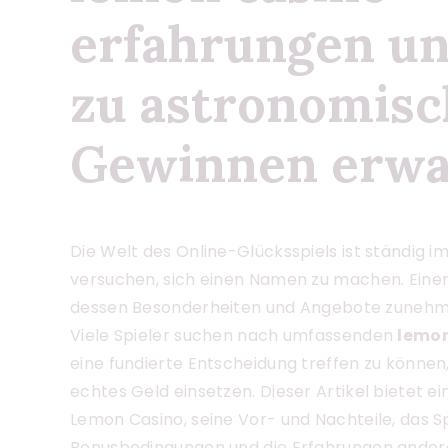
erfahrungen u
zu astronomis
Gewinnen erwar
Die Welt des Online-Glücksspiels ist ständig 
versuchen, sich einen Namen zu machen. Einer
dessen Besonderheiten und Angebote zunehm
Viele Spieler suchen nach umfassenden
lemon
eine fundierte Entscheidung treffen zu können,
echtes Geld einsetzen. Dieser Artikel bietet ein
Lemon Casino, seine Vor- und Nachteile, das S
Bonusbedingungen und die Erfahrungen andere