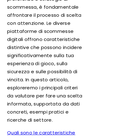
scommessa, è fondamentale
affrontare il processo di scelta
con attenzione. Le diverse
piattaforme di scommesse
digitali offrono caratteristiche
distintive che possono incidere
significativamente sulla tua
esperienza di gioco, sulla
sicurezza e sulle possibilità di
vincita. In questo articolo,
esploreremo i principali criteri
da valutare per fare una scelta
informata, supportata da dati
concreti, esempi pratici e
ricerche di settore.
Quali sono le caratteristiche