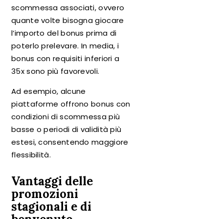
scommessa associati, ovvero
quante volte bisogna giocare
l’importo del bonus prima di
poterlo prelevare. In media, i
bonus con requisiti inferiori a
35x sono più favorevoli.
Ad esempio, alcune
piattaforme offrono bonus con
condizioni di scommessa più
basse o periodi di validità più
estesi, consentendo maggiore
flessibilità.
Vantaggi delle
promozioni
stagionali e di