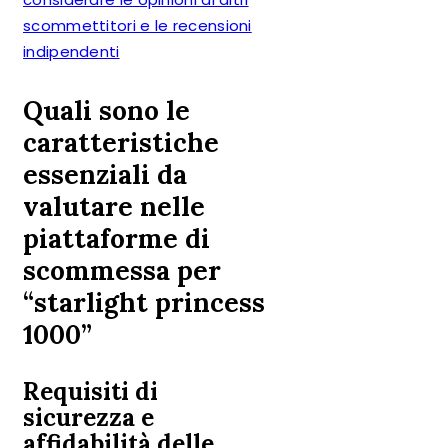
scommettitori e le recensioni
indipendenti
Quali sono le
caratteristiche
essenziali da
valutare nelle
piattaforme di
scommessa per
“starlight princess
1000”
Requisiti di
sicurezza e
affidabilità delle