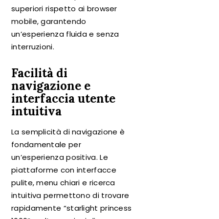
superiori rispetto ai browser
mobile, garantendo
un’esperienza fluida e senza
interruzioni.
Facilità di
navigazione e
interfaccia utente
intuitiva
La semplicità di navigazione è
fondamentale per
un’esperienza positiva. Le
piattaforme con interfacce
pulite, menu chiari e ricerca
intuitiva permettono di trovare
rapidamente “starlight princess