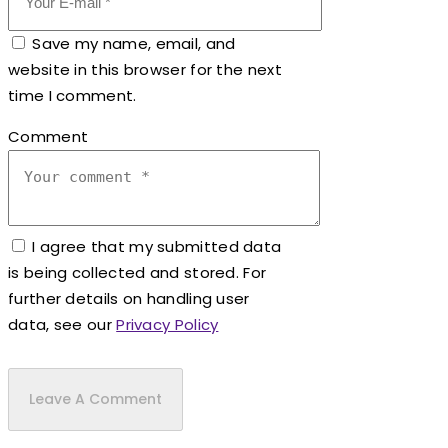
Save my name, email, and
website in this browser for the next
time I comment.
Comment
I agree that my submitted data
is being collected and stored. For
further details on handling user
data, see our
Privacy Policy