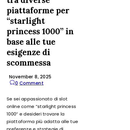
piattaforme per
“starlight
princess 1000” in
base alle tue
esigenze di
scommessa
November 8, 2025
0
Comment
Se sei appassionato di slot
online come “starlight princess
1000” e desideri trovare la
piattaforma più adatta alle tue
preferenze e strategie di