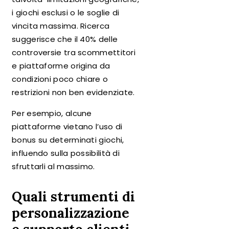
i giochi esclusi o le soglie di
vincita massima. Ricerca
suggerisce che il 40% delle
controversie tra scommettitori
e piattaforme origina da
condizioni poco chiare o
restrizioni non ben evidenziate.
Per esempio, alcune
piattaforme vietano l’uso di
bonus su determinati giochi,
influendo sulla possibilità di
sfruttarli al massimo.
Quali strumenti di
personalizzazione