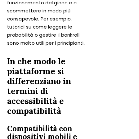
funzionamento del gioco e a
scommettere in modo più
consapevole. Per esempio,
tutorial su come leggere le
probabilità o gestire il bankroll
sono molto utili per i principianti.
In che modo le
piattaforme si
differenziano in
termini di
accessibilità e
compatibilità
Compatibilità con
dispositivi mobili e