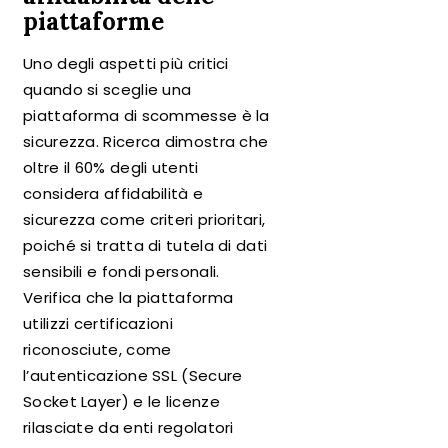
piattaforme
Uno degli aspetti più critici
quando si sceglie una
piattaforma di scommesse è la
sicurezza. Ricerca dimostra che
oltre il 60% degli utenti
considera affidabilità e
sicurezza come criteri prioritari,
poiché si tratta di tutela di dati
sensibili e fondi personali.
Verifica che la piattaforma
utilizzi certificazioni
riconosciute, come
l’autenticazione SSL (Secure
Socket Layer) e le licenze
rilasciate da enti regolatori