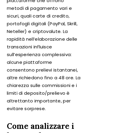
piattaforme che offrono
metodi di pagamento vari e
sicuri, quali carte di credito,
portafogli digitali (PayPal, Skrill,
Neteller) e criptovalute. La
rapidità nell’elaborazione delle
transazioni influisce
sull’esperienza complessiva:
alcune piattaforme
consentono prelievi istantanei,
altre richiedono fino a 48 ore. La
chiarezza sulle commissioni e i
limiti di deposito/prelievo è
altrettanto importante, per
evitare sorprese.
Come analizzare i