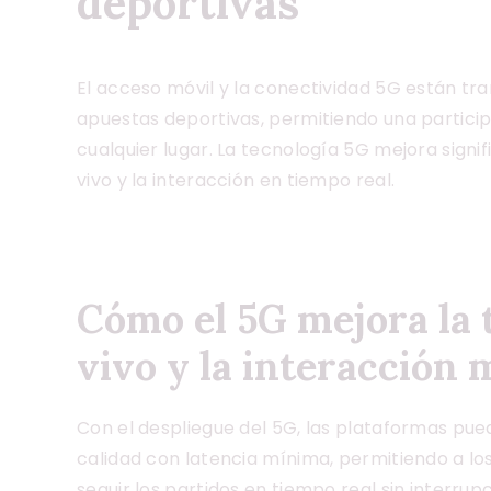
deportivas
El acceso móvil y la conectividad 5G están tr
apuestas deportivas, permitiendo una partici
cualquier lugar. La tecnología 5G mejora signi
vivo y la interacción en tiempo real.
Cómo el 5G mejora la 
vivo y la interacción 
Con el despliegue del 5G, las plataformas pue
calidad con latencia mínima, permitiendo a los
seguir los partidos en tiempo real sin interr