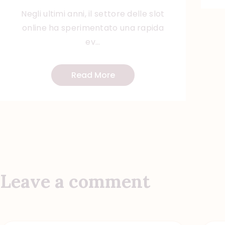
Negli ultimi anni, il settore delle slot
online ha sperimentato una rapida
ev...
Read More
Leave a comment