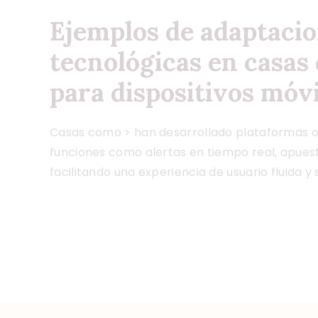
Ejemplos de adaptaci
tecnológicas en casas
para dispositivos móvi
Casas como
> han desarrollado plataformas 
funciones como alertas en tiempo real, apuest
facilitando una experiencia de usuario fluida y