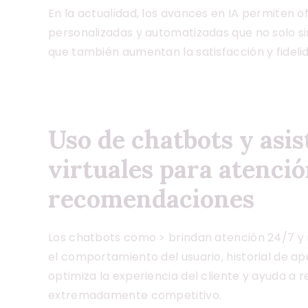
En la actualidad, los avances en IA permiten o
personalizadas y automatizadas que no solo sim
que también aumentan la satisfacción y fidelid
Uso de chatbots y asis
virtuales para atenció
recomendaciones
Los chatbots como
> brindan atención 24/7 
el comportamiento del usuario, historial de ap
optimiza la experiencia del cliente y ayuda a
extremadamente competitivo.