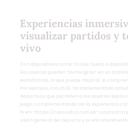
Experiencias inmersiv
visualizar partidos y 
vivo
Con dispositivos como Oculus Quest o disposit
los usuarios pueden “sumergirse” en un análisis
estadísticas, lo que puede mejorar la compren
Por ejemplo,
Fan DUEL
ha implementado simula
deportivos que permiten a los usuarios explor
juego, complementando así la experiencia con
href=”https://cazinostra.com.es”>cazinostra 
visión general del deporte y el entretenimient