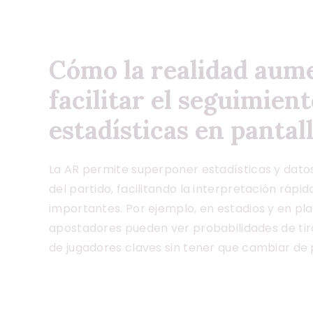
Cómo la realidad aum
facilitar el seguimien
estadísticas en pantal
La AR permite superponer estadísticas y datos
del partido, facilitando la interpretación rápid
importantes. Por ejemplo, en estadios y en pla
apostadores pueden ver probabilidades de tiro
de jugadores claves sin tener que cambiar de 