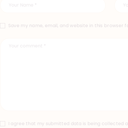
Save my name, email, and website in this browser f
I agree that my submitted data is being collected a