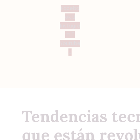
Facebo
ok
Instagra
m
Youtube
Tendencias tec
que están revo