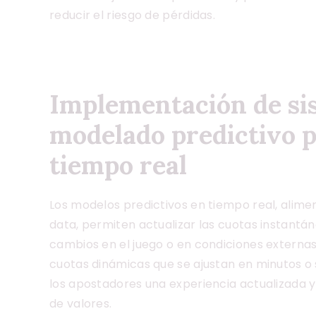
reducir el riesgo de pérdidas.
Implementación de si
modelado predictivo p
tiempo real
Los modelos predictivos en tiempo real, alime
data, permiten actualizar las cuotas instant
cambios en el juego o en condiciones extern
cuotas dinámicas que se ajustan en minutos o
los apostadores una experiencia actualizada y c
de valores.