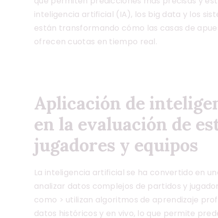
que permiten predicciones más precisas y est
inteligencia artificial (IA), los big data y los
están transformando cómo las casas de apues
ofrecen cuotas en tiempo real.
Aplicación de inteligen
en la evaluación de es
jugadores y equipos
La inteligencia artificial se ha convertido en 
analizar datos complejos de partidos y jugado
como
> utilizan algoritmos de aprendizaje pro
datos históricos y en vivo, lo que permite pred