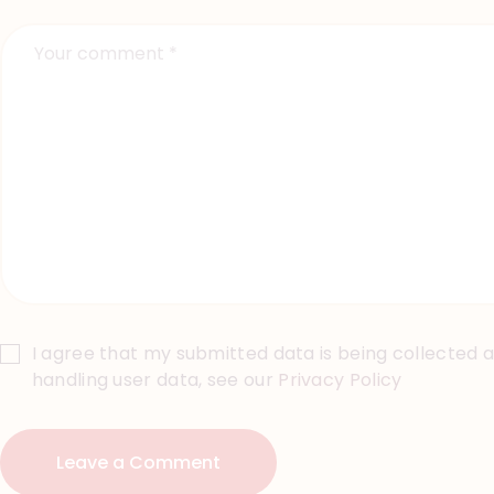
I agree that my submitted data is being collected a
handling user data, see our
Privacy Policy