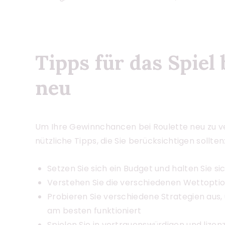
Tipps für das Spiel 
neu
Um Ihre Gewinnchancen bei Roulette neu zu ver
nützliche Tipps, die Sie berücksichtigen sollten
Setzen Sie sich ein Budget und halten Sie si
Verstehen Sie die verschiedenen Wettopti
Probieren Sie verschiedene Strategien aus, 
am besten funktioniert
Spielen Sie in vertrauenswürdigen und lizen