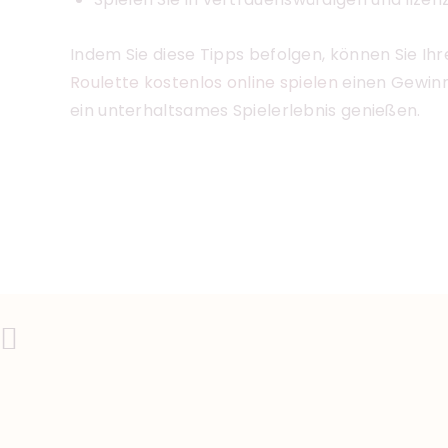
Indem Sie diese Tipps befolgen, können Sie I
Roulette kostenlos online spielen
einen Gewinn
ein unterhaltsames Spielerlebnis genießen.
Previous Post
Post
navigation