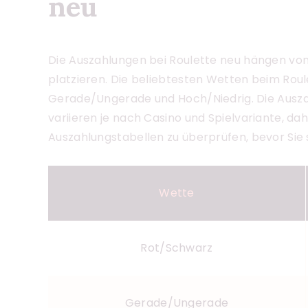
neu
Die Auszahlungen bei Roulette neu hängen von
platzieren. Die beliebtesten Wetten beim Roul
Gerade/Ungerade und Hoch/Niedrig. Die Ausza
variieren je nach Casino und Spielvariante, dahe
Auszahlungstabellen zu überprüfen, bevor Sie 
Wette
Rot/Schwarz
Gerade/Ungerade