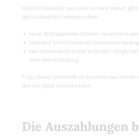
Obwohl Roulette neu viele Vorteile bietet, gibt
die Sie Bescheid wissen sollten:
Neue Wettoptionen können verwirrend sei
Exklusive Boni können an bestimmte Bedin
Die verbesserte Grafik erfordert mögliche
Internetverbindung
Trotz dieser Nachteile ist Roulette neu immer n
das viel Spaß machen kann.
Die Auszahlungen b