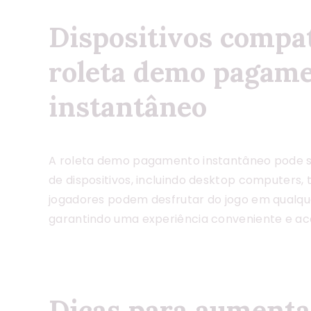
Dispositivos compa
roleta demo pagam
instantâneo
A roleta demo pagamento instantâneo pode 
de dispositivos, incluindo desktop computers,
jogadores podem desfrutar do jogo em qualque
garantindo uma experiência conveniente e ace
Dicas para aumenta