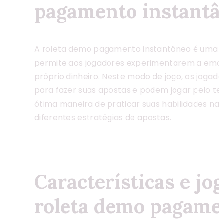
pagamento instant
A roleta demo pagamento instantâneo é uma v
permite aos jogadores experimentarem a emo
próprio dinheiro. Neste modo de jogo, os joga
para fazer suas apostas e podem jogar pelo
ótima maneira de praticar suas habilidades n
diferentes estratégias de apostas.
Características e jo
roleta demo pagam