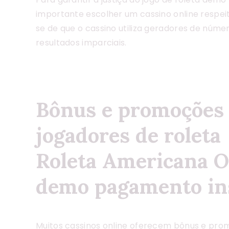
importante escolher um cassino online respeitá
se de que o cassino utiliza geradores de númer
resultados imparciais.
Bônus e promoções
jogadores de roleta
Roleta Americana O
demo pagamento in
Muitos cassinos online oferecem bônus e pro