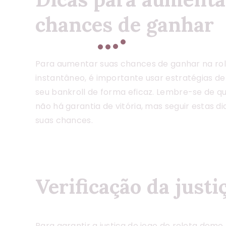
chances de ganhar
Para aumentar suas chances de ganhar na r
instantâneo, é importante usar estratégias de
seu bankroll de forma eficaz. Lembre-se de qu
não há garantia de vitória, mas seguir estas d
suas chances.
Verificação da justi
Para garantir a justiça do jogo de roleta dem