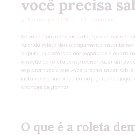
você precisa sa
February 1, 2026
0
comment
Se você é um entusiasta de jogos de cassino on
falar da roleta demo pagamento instantâneo.
popular que oferece aos jogadores a oportun
emoção da roleta sem precisar fazer um depós
explorar tudo o que você precisa saber sobr
instantâneo, incluindo como jogar, onde jogar
chances de ganhar.
O que é a roleta de