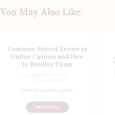
You May Also Like
Common Payout Errors in
Online Casinos and How
to Resolve Them
September 10, 2025
0
comment
Table of Contents Identi...
Read More